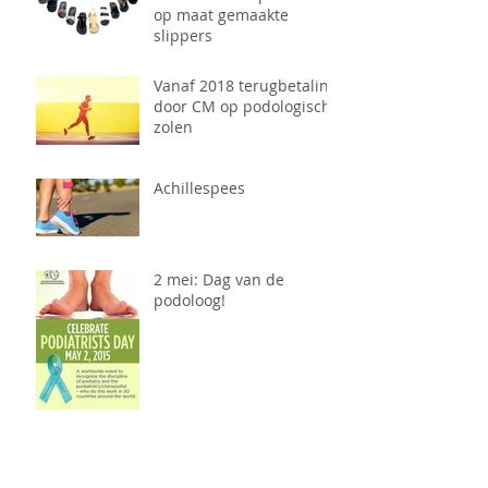
op maat gemaakte
slippers
Vanaf 2018 terugbetaling
door CM op podologische
zolen
Achillespees
2 mei: Dag van de
podoloog!
Wanneer neem je best
contact op met je