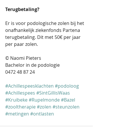
Terugbetaling?
Er is voor podologische zolen bij het 
onafhankelijk ziekenfonds Partena 
terugbetaling. Dit met 50€ per jaar 
per paar zolen.
© Naomi Pieters
Bachelor in de podologie
0472 48 87 24
#Achillespeesklachten
#podoloog
#Achillespees
#SintGillisWaas
#Kruibeke
#Rupelmonde
#Bazel
#zooltherapie
#zolen
#steunzolen
#metingen
#ontlasten