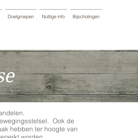
Doelgroepen
Nuttige info
Bijscholingen
se
andelen.
bewegingsstelsel. Ook de
aak hebben ter hoogte van
beperkt worden.