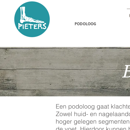
NAOMI PIETERS
PODOLOOG
Een podoloog gaat klacht
​Zowel huid- en nagelaand
hoger gelegen segmenten 
de voet. Hierdoor kunnen b