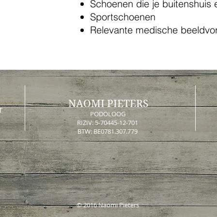
Schoenen die je buitenshuis 
Sportschoenen​
Relevante medische beeldvo
NAOMI PIETERS
T
PODOLOOG
RIZIV: 5-70445-12-701
BTW: BE0781.307.779
© 2016 Naomi Pieters