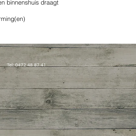
en binnenshuis draagt
rming(en)
Tel: 0472 48 87 41