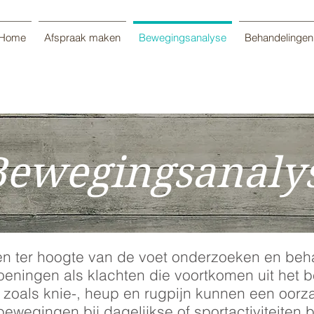
Home
Afspraak maken
Bewegingsanalyse
Behandelingen
Bewegingsanaly
en ter hoogte van de voet onderzoeken en beh
oeningen als klachten die voortkomen uit het 
zoals knie-, heup en rugpijn kunnen een oorz
ewegingen bij dagelijkse of sportactiviteiten 