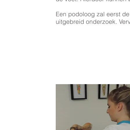
Een podoloog zal eerst de
uitgebreid onderzoek. Ver
Klinisch onderzoek 
Biomechanisch Ond