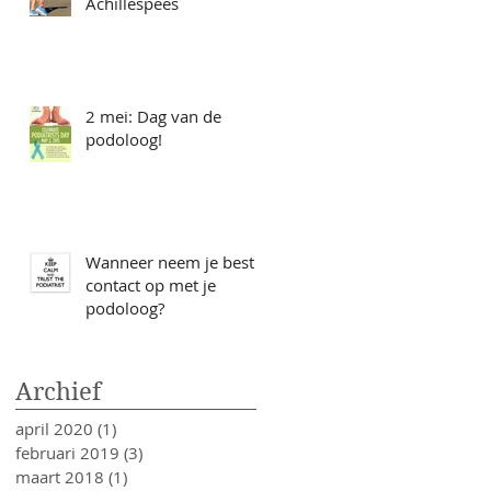
Achillespees
2 mei: Dag van de
podoloog!
Wanneer neem je best
contact op met je
podoloog?
Archief
april 2020
(1)
1 post
februari 2019
(3)
3 posts
maart 2018
(1)
1 post