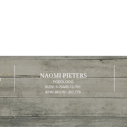
NAOMI PIETERS
T
PODOLOOG
RIZIV: 5-70445-12-701
BTW: BE0781.307.779