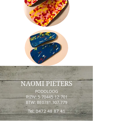
NAOMI PIETERS
PODOLOOG
RIZIV:
5-70445-12-701
BTW: BE0781.307.779
Tel:
0472 48 87 41
SINT-GILLIS-WAAS